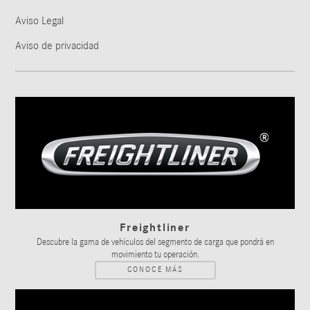
Aviso Legal
Aviso de privacidad
Freightliner
Descubre la gama de vehículos del segmento de carga que pondrá en
movimiento tu operación.
CONOCE MÁS