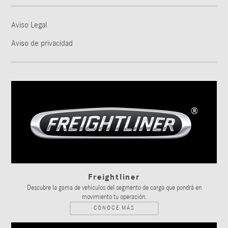
Aviso Legal
Aviso de privacidad
Freightliner
Descubre la gama de vehículos del segmento de carga que pondrá en
movimiento tu operación.
CONOCE MÁS